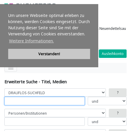
Um unsere Webseite optimal erleben zu
können, werden Cookies eingesetzt. Durch
email:
bibliothek[at]augustana.de
Tel.: (09874) 509-300
Nutzung dieser Seite sind Sie mit der
Bibliothek der Augustana-Hochschule Waldstr. 15, 91564 Neuendettelsau
Verwendung von Cookies einverstanden.
Deutsch
|
English
|
Français
|
Español
|
Italiano
Weitere Informationen.
PLUS
BIS‑C
Web‑Katalog
Verstanden!
Erweiterte Suche - Titel, Medien